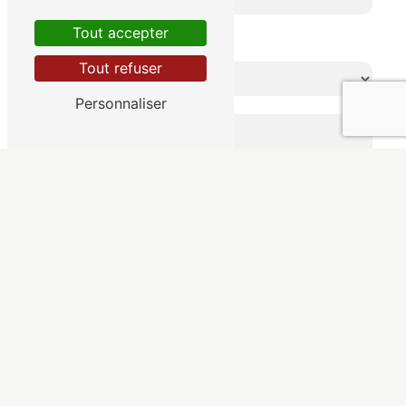
Tout accepter
Combien font zéro plus six
Tout refuser
Personnaliser
En cochant cette case, j'accepte les conditions
particulières ci-dessous **
Envoyer