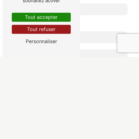
souhaitez activer
Tout accepter
Combien font deux plus dix
Tout refuser
Personnaliser
En cochant cette case, j'accepte les conditions
particulières ci-dessous **