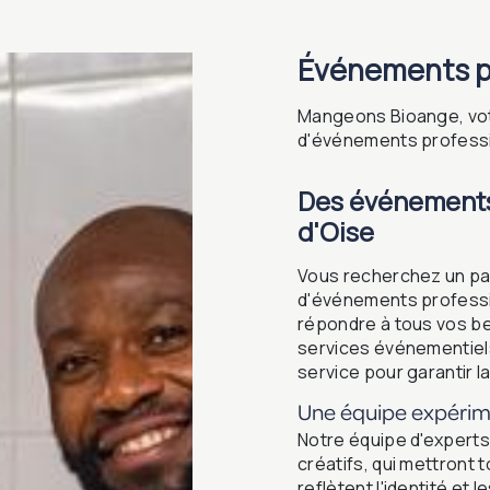
événements p
Mangeons Bioange, votr
d'événements professi
Des événements 
d'Oise
Vous recherchez un par
d'événements professi
répondre à tous vos be
services événementiels
service pour garantir 
Une équipe expéri
Notre équipe d'expert
créatifs, qui mettront
reflètent l'identité et