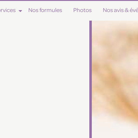
rvices
Nos formules
Photos
Nos avis & é