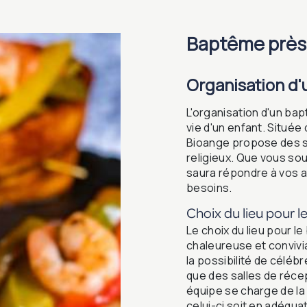
baptême prè
Organisation d
L'organisation d'un ba
vie d'un enfant. Situé
Bioange propose des s
religieux. Que vous sou
saura répondre à vos 
besoins.
Choix du lieu pour 
Le choix du lieu pour 
chaleureuse et conviv
la possibilité de célé
que des salles de récep
équipe se charge de la
celui-ci soit en adéqua