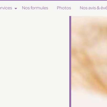
rvices
Nos formules
Photos
Nos avis & é