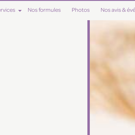
rvices
Nos formules
Photos
Nos avis & é